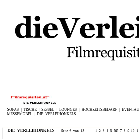
SOFAS
|
TISCHE
|
SESSEL
|
LOUNGES
|
HOCHZEITSBEDARF
|
EVENTAU
MESSEMÖBEL
|
DIE VERLEIHONKELS
DIE VERLEIHONKELS
Seite 6 von 13
1
2
3
4
5
[6]
7
8
9
10
1