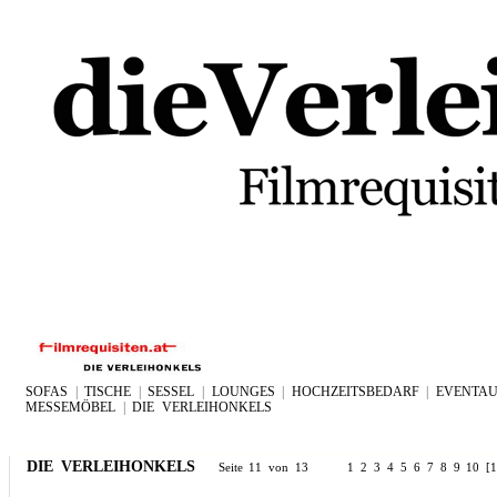
SOFAS
|
TISCHE
|
SESSEL
|
LOUNGES
|
HOCHZEITSBEDARF
|
EVENTAU
MESSEMÖBEL
|
DIE VERLEIHONKELS
DIE VERLEIHONKELS
Seite 11 von 13
1
2
3
4
5
6
7
8
9
10
[