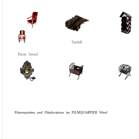
Tierfell
Thron Sessel
Filmrequisiten und Filmlocations im FILMQUARTIER Wien!