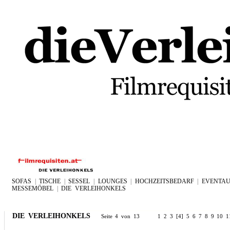
SOFAS
|
TISCHE
|
SESSEL
|
LOUNGES
|
HOCHZEITSBEDARF
|
EVENTAU
MESSEMÖBEL
|
DIE VERLEIHONKELS
DIE VERLEIHONKELS
Seite 4 von 13
1
2
3
[4]
5
6
7
8
9
10
1